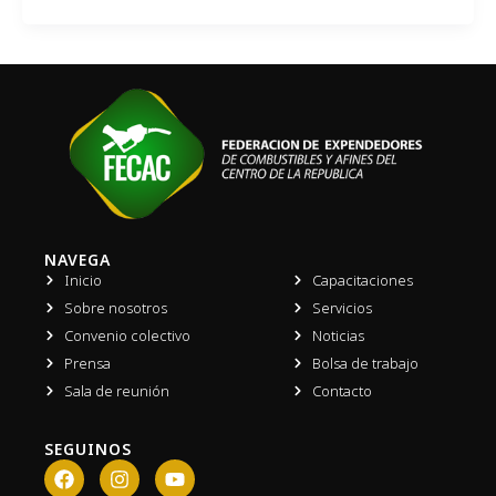
NAVEGA
Inicio
Capacitaciones
Sobre nosotros
Servicios
Convenio colectivo
Noticias
Prensa
Bolsa de trabajo
Sala de reunión
Contacto
SEGUINOS
F
I
Y
a
n
o