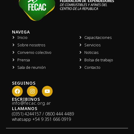
NAVEGA
Inicio
Capacitaciones
Sobre nosotros
Servicios
Convenio colectivo
Noticias
Prensa
Bolsa de trabajo
Sala de reunión
Contacto
SEGUINOS
F
I
Y
a
n
o
c
s
u
ESCRIBINOS
info@fecac.org.ar
e
t
t
LLAMANOS
b
a
u
(0351) 4244157 / 0800 444 4489
o
g
b
whatsapp
+54 9 351 666 0919
o
r
e
k
a
m