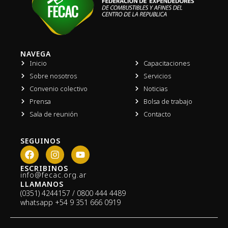
NAVEGA
Inicio
Capacitaciones
Sobre nosotros
Servicios
Convenio colectivo
Noticias
Prensa
Bolsa de trabajo
Sala de reunión
Contacto
SEGUINOS
F
I
Y
a
n
o
c
s
u
ESCRIBINOS
info@fecac.org.ar
e
t
t
LLAMANOS
b
a
u
(0351) 4244157 / 0800 444 4489
o
g
b
whatsapp
+54 9 351 666 0919
o
r
e
k
a
m