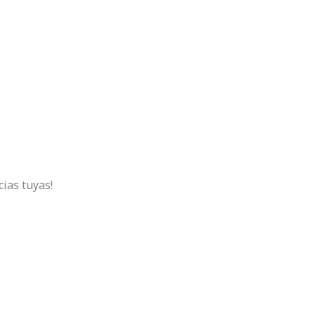
SERVICIOS
NOTICIAS
CONTACTO
ias tuyas!