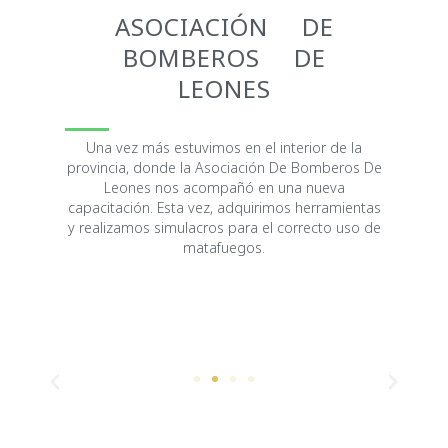
FECAC COMUNICACIONES
SEPTIEMBRE 27, 2019
ASOCIACIÓN DE
2:19 PM
BOMBEROS DE
LEONES
Una vez más estuvimos en el interior de la
provincia, donde la Asociación De Bomberos De
Leones nos acompañó en una nueva
capacitación. Esta vez, adquirimos herramientas
y realizamos simulacros para el correcto uso de
matafuegos.