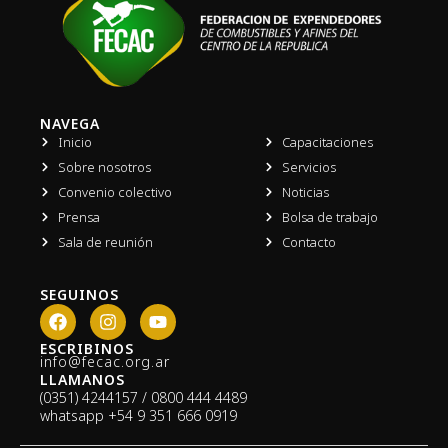
NAVEGA
Inicio
Capacitaciones
Sobre nosotros
Servicios
Convenio colectivo
Noticias
Prensa
Bolsa de trabajo
Sala de reunión
Contacto
SEGUINOS
F
I
Y
a
n
o
c
s
u
ESCRIBINOS
info@fecac.org.ar
e
t
t
LLAMANOS
b
a
u
(0351) 4244157 / 0800 444 4489
o
g
b
whatsapp
+54 9 351 666 0919
o
r
e
k
a