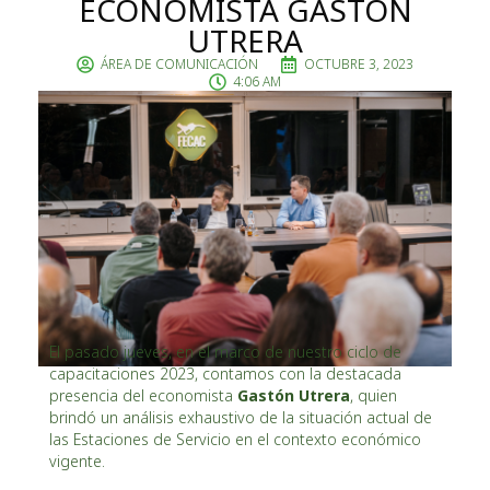
ECONOMISTA GASTÓN
UTRERA
ÁREA DE COMUNICACIÓN
OCTUBRE 3, 2023
4:06 AM
El pasado jueves, en el marco de nuestro ciclo de
capacitaciones 2023, contamos con la destacada
presencia del economista
Gastón Utrera
, quien
brindó un análisis exhaustivo de la situación actual de
las Estaciones de Servicio en el contexto económico
vigente.