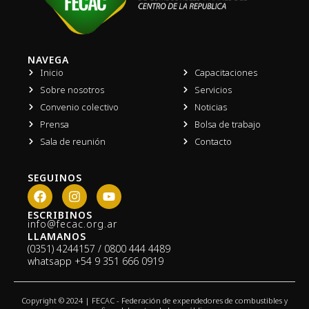
NAVEGA
Inicio
Capacitaciones
Sobre nosotros
Servicios
Convenio colectivo
Noticias
Prensa
Bolsa de trabajo
Sala de reunión
Contacto
SEGUINOS
F
I
Y
a
n
o
c
s
u
ESCRIBINOS
info@fecac.org.ar
e
t
t
LLAMANOS
b
a
u
(0351) 4244157 / 0800 444 4489
o
g
b
whatsapp
+54 9 351 666 0919
o
r
e
k
a
m
Copyright © 2024 | FECAC - Federación de expendedores de combustibles y