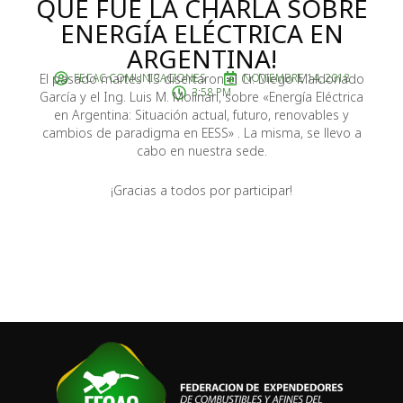
QUE FUE LA CHARLA SOBRE
ENERGÍA ELÉCTRICA EN
ARGENTINA!
El pasado martes 13 disertaron el Cr. Diego Maldonado
FECAC COMUNICACIONES
NOVIEMBRE 14, 2018
3:58 PM
García y el Ing. Luis M. Molinari, sobre «Energía Eléctrica
en Argentina: Situación actual, futuro, renovables y
cambios de paradigma en EESS» . La misma, se llevo a
cabo en nuestra sede.
¡Gracias a todos por participar!