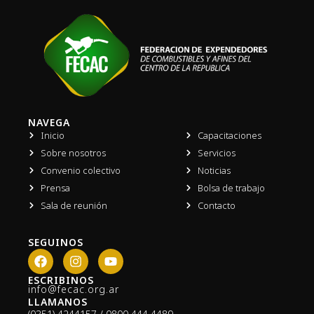
NAVEGA
Inicio
Capacitaciones
Sobre nosotros
Servicios
Convenio colectivo
Noticias
Prensa
Bolsa de trabajo
Sala de reunión
Contacto
SEGUINOS
F
I
Y
a
n
o
c
s
u
ESCRIBINOS
info@fecac.org.ar
e
t
t
LLAMANOS
b
a
u