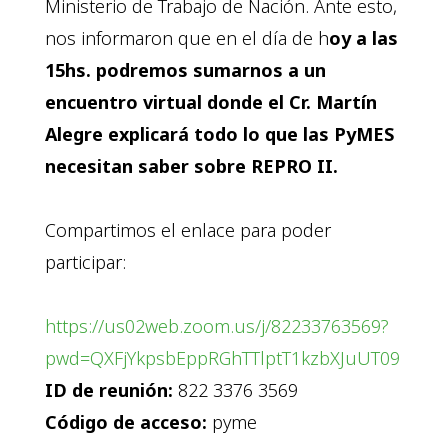
Ministerio de Trabajo de Nación. Ante esto,
nos informaron que en el día de h
oy a las
15hs. podremos sumarnos a un
encuentro virtual donde el Cr. Martín
Alegre explicará todo lo que las PyMES
necesitan saber sobre REPRO II.
Compartimos el enlace para poder
participar:
https://us02web.zoom.us/j/
82233763569?
pwd=
QXFjYkpsbEppRGhTTlptT1kzbXJuUT
09
ID de reunión:
822 3376 3569
Código de acceso:
pyme