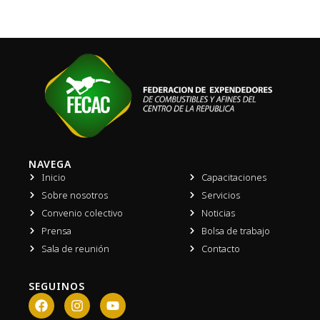
NAVEGA
Inicio
Capacitaciones
Sobre nosotros
Servicios
Convenio colectivo
Noticias
Prensa
Bolsa de trabajo
Sala de reunión
Contacto
SEGUINOS
F
I
Y
a
n
o