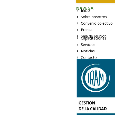
NAVEGA
Inicio
Sobre nosotros
Convenio colectivo
Prensa
Sala de reunión
Capacitaciones
Servicios
Noticias
Contacto