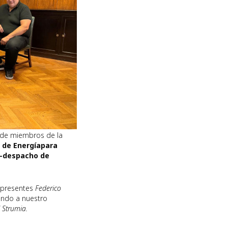
e miembros de la
 de Energía
para
o-despacho de
n presentes
Federico
ndo a nuestro
 Strumia.