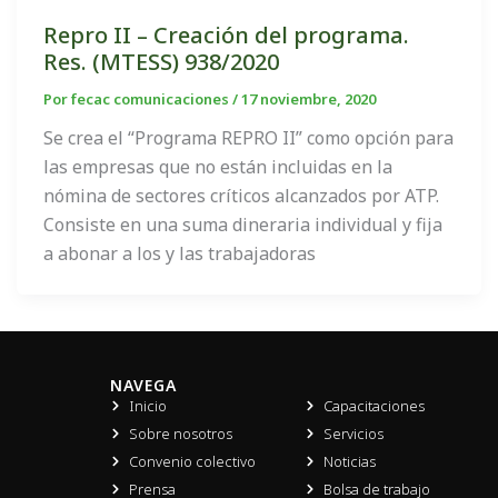
Repro II – Creación del programa.
Res. (MTESS) 938/2020
Por
fecac comunicaciones
/
17 noviembre, 2020
Se crea el “Programa REPRO II” como opción para
las empresas que no están incluidas en la
nómina de sectores críticos alcanzados por ATP.
Consiste en una suma dineraria individual y fija
a abonar a los y las trabajadoras
NAVEGA
Inicio
Capacitaciones
Sobre nosotros
Servicios
Convenio colectivo
Noticias
Prensa
Bolsa de trabajo