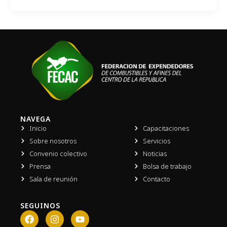
NAVEGA
Inicio
Capacitaciones
Sobre nosotros
Servicios
Convenio colectivo
Noticias
Prensa
Bolsa de trabajo
Sala de reunión
Contacto
SEGUINOS
F
I
Y
a
n
o