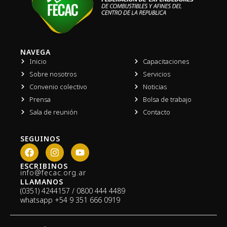
NAVEGA
Inicio
Capacitaciones
Sobre nosotros
Servicios
Convenio colectivo
Noticias
Prensa
Bolsa de trabajo
Sala de reunión
Contacto
SEGUINOS
F
I
Y
a
n
o
c
s
u
ESCRIBINOS
info@fecac.org.ar
e
t
t
LLAMANOS
b
a
u
(0351) 4244157 / 0800 444 4489
o
g
b
whatsapp
+54 9 351 666 0919
o
r
e
k
a
m