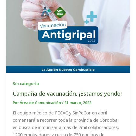
Sin categoría
Campaña de vacunación, ¡Estamos yendo!
Por
Área de Comunicación
/
31 marzo, 2023
El equipo médico de FECAC y SinPeCor en abril
comenzará a recorrer toda la provincia de Córdoba
en busca de inmunizar a más de 7mil colaboradores,
1200 empleadores y cerca de 750 equipos de